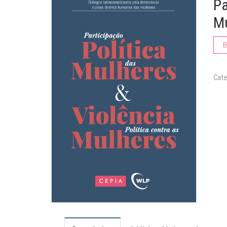
Pa
M
B
Cat