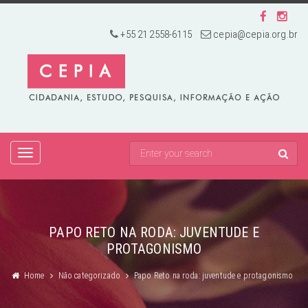
+55 21 2558-6115
cepia@cepia.org.br
TOGGLE
NAVIGATION
PAPO RETO NA RODA: JUVENTUDE E
PROTAGONISMO
Home
Não categorizado
Papo Reto na roda: juventude e protagonismo