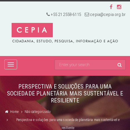
+55 21 2558-6115
cepia@cepia.org.br
TOGGLE
NAVIGATION
PERSPECTIVA E SOLUÇÕES PARA UMA
SOCIEDADE PLANETÁRIA MAIS SUSTENTÁVEL E
RESILIENTE
Home
Não categorizado
Perspectiva e soluções para uma sociedade planetária mais sustentável e
resiliente