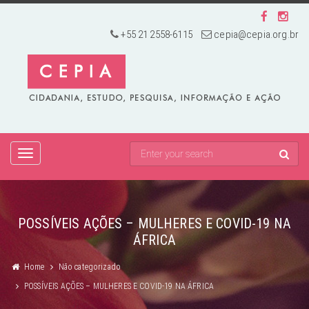
+55 21 2558-6115
cepia@cepia.org.br
TOGGLE
NAVIGATION
POSSÍVEIS AÇÕES – MULHERES E COVID-19 NA
ÁFRICA
Home
Não categorizado
POSSÍVEIS AÇÕES – MULHERES E COVID-19 NA ÁFRICA