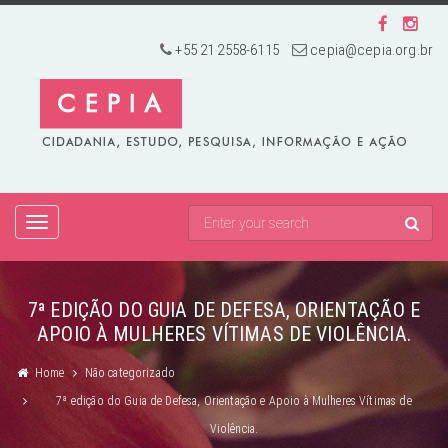
+55 21 2558-6115
cepia@cepia.org.br
TOGGLE
NAVIGATION
7ª EDIÇÃO DO GUIA DE DEFESA, ORIENTAÇÃO E
APOIO À MULHERES VÍTIMAS DE VIOLÊNCIA.
Home
Não categorizado
7ª edição do Guia de Defesa, Orientação e Apoio à Mulheres Vítimas de
Violência.