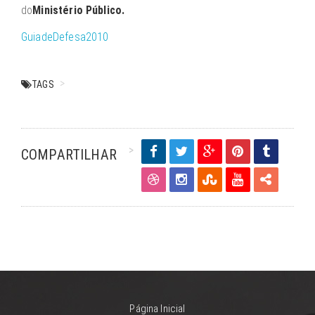
do
Ministério Público.
GuiadeDefesa2010
TAGS
COMPARTILHAR
Página Inicial